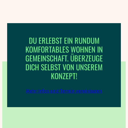
DU ERLEBST EIN RUNDUM
KOMFORTABLES WOHNEN IN
GEMEINSCHAFT. ÜBERZEUGE
DICH SELBST VON UNSEREM
KONZEPT!
Mehr Infos und Termin vereinbaren